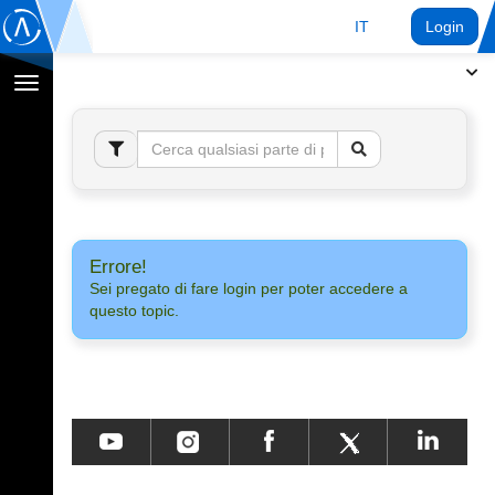
IT
Login
Toggle
navigation
Errore!
Sei pregato di fare login per poter accedere a
questo topic.