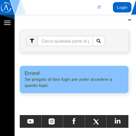
IT
Login
Toggle
navigation
Errore!
Sei pregato di fare login per poter accedere a
questo topic.