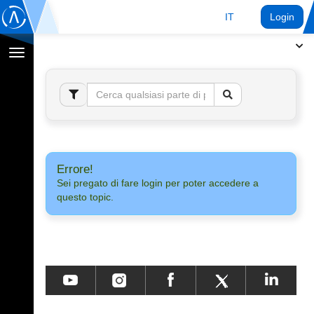
IT
Login
Toggle
navigation
Errore!
Sei pregato di fare login per poter accedere a
questo topic.