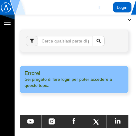
IT
Login
Toggle
navigation
Errore!
Sei pregato di fare login per poter accedere a
questo topic.