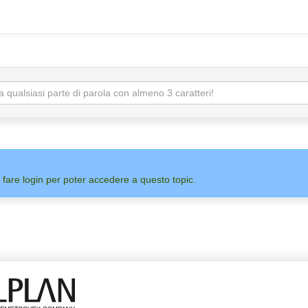
 fare login per poter accedere a questo topic.
ADMIN
ALLPLAN