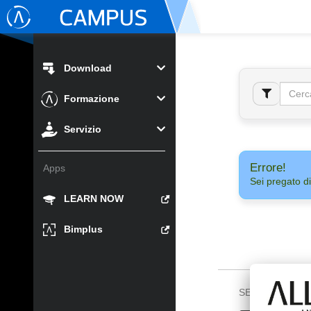
Download
Formazione
Servizio
Errore!
Apps
Sei pregato di
LEARN NOW
Bimplus
SEGUICI SU