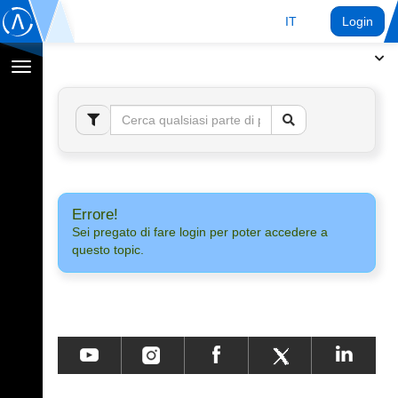
IT
Login
Toggle
navigation
Errore!
Sei pregato di fare login per poter accedere a
questo topic.