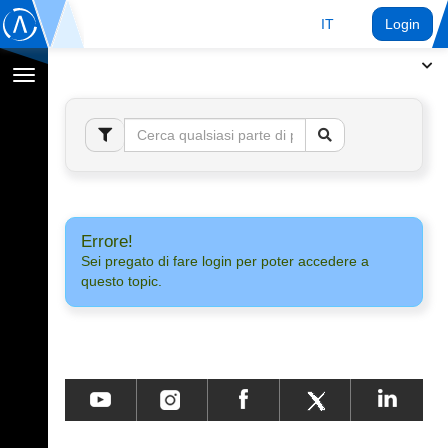
IT
Login
Toggle
navigation
Errore!
Sei pregato di fare login per poter accedere a
questo topic.