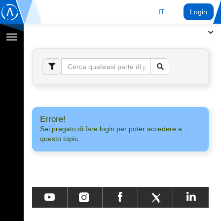
IT
Login
Toggle
navigation
Errore!
Sei pregato di fare login per poter accedere a
questo topic.