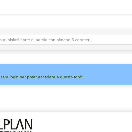
 fare login per poter accedere a questo topic.
ADMIN
ALLPLAN