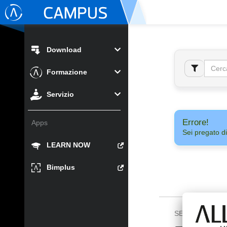
Download
Formazione
Servizio
Errore!
Apps
Sei pregato di
LEARN NOW
Bimplus
SEGUICI SU