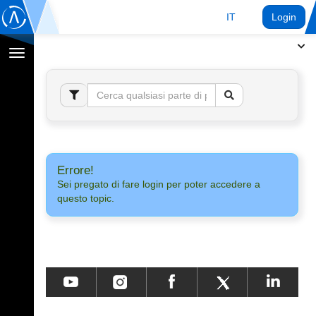
IT
Login
Toggle
navigation
Errore!
Sei pregato di fare login per poter accedere a
questo topic.