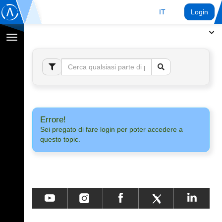
IT
Login
Toggle
navigation
Errore!
Sei pregato di fare login per poter accedere a
questo topic.