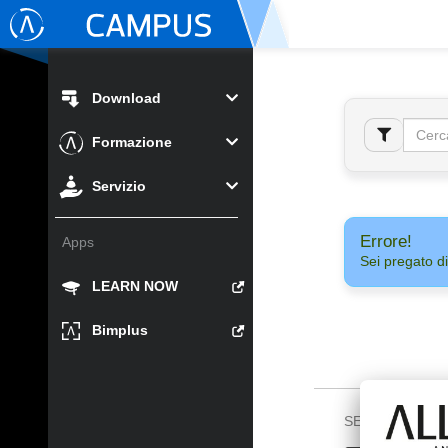
Download
Formazione
Servizio
Errore!
Apps
Sei pregato di
LEARN NOW
Bimplus
SEGUICI SU