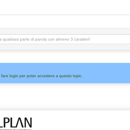
 fare login per poter accedere a questo topic.
ADMIN
ALLPLAN