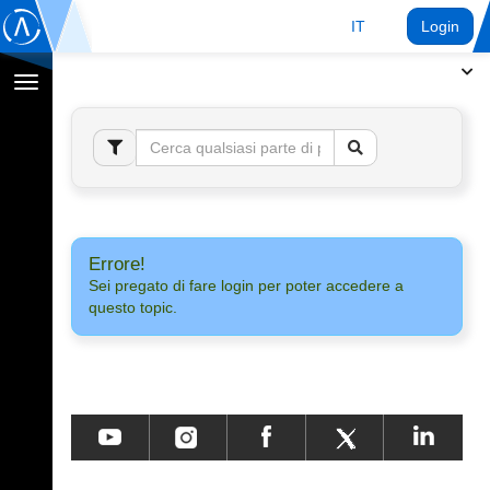
IT
Login
Toggle
navigation
Errore!
Sei pregato di fare login per poter accedere a
questo topic.