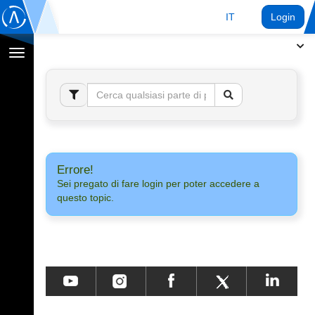
IT
Login
Toggle
navigation
Errore!
Sei pregato di fare login per poter accedere a
questo topic.