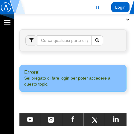
IT
Login
Toggle
navigation
Errore!
Sei pregato di fare login per poter accedere a
questo topic.