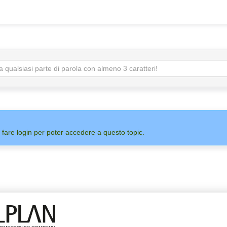
 fare login per poter accedere a questo topic.
ADMIN
ALLPLAN