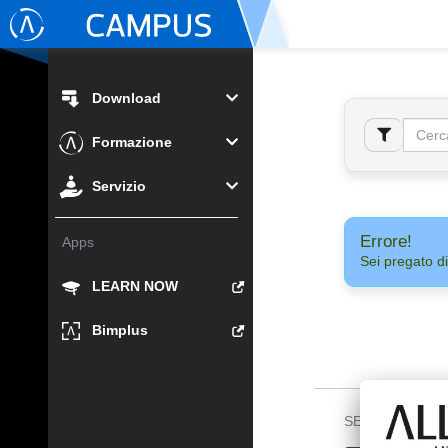
Download
Formazione
Servizio
Errore!
Apps
Sei pregato di
LEARN NOW
Bimplus
SEGUICI SU