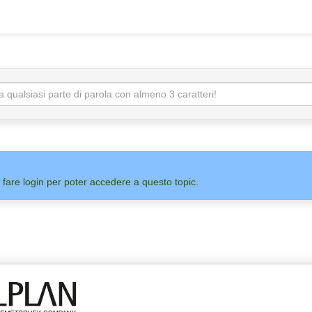
 fare login per poter accedere a questo topic.
ADMIN
ALLPLAN