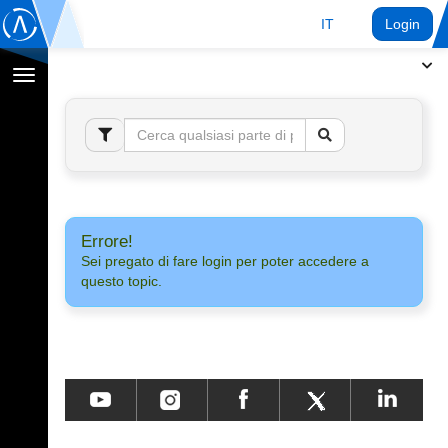
IT
Login
Toggle
navigation
Errore!
Sei pregato di fare login per poter accedere a
questo topic.