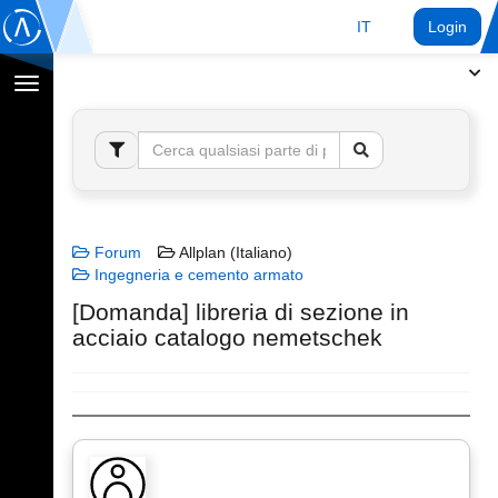
IT
Login
Toggle
navigation
Forum
Allplan (Italiano)
Ingegneria e cemento armato
[Domanda] libreria di sezione in
acciaio catalogo nemetschek