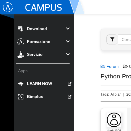
Download
Formazione
Servizio
Forum
C
Apps
Python Pro
LEARN NOW
Tags:
Allplan
20
Bimplus
david1106