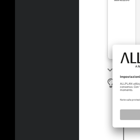
Show most
horst_