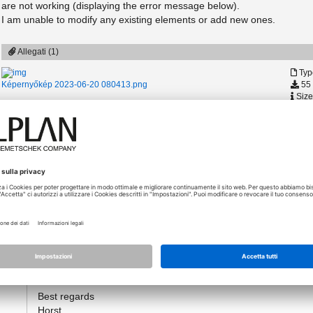
are not working (displaying the error message below).
I am unable to modify any existing elements or add new ones.
Allegati (1)
Typ
55 
Képernyőkép 2023-06-20 080413.png
Size
 helpful answer
20.06.2023 - 09:54
*
[Post più utile]
Hi,
hohm…
there is a problem with the automatic update of PythonParts in A
Allplan 2023-1-2.
Sorry for the problem.
Best regards
Horst