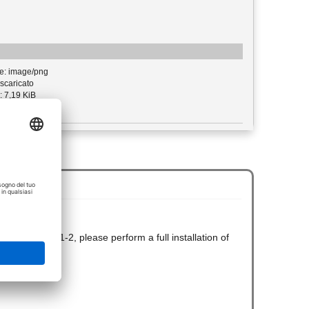
e: image/png
scaricato
: 7,19 KiB
llplan 2023-1-2, please perform a full installation of