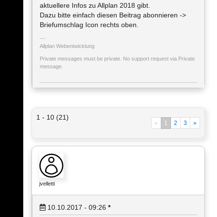
aktuellere Infos zu Allplan 2018 gibt.
Dazu bitte einfach diesen Beitrag abonnieren ->
Briefumschlag Icon rechts oben.
Allplan Webentwicklung
Private messages must be private. No support request via Private
message.
1 - 10 (21)
«
1
2
3
»
jvelletti
10.10.2017 - 09:26
*