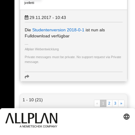
jvelletti
29.11.2017 - 10:43
Die
Studentenversion 2018-0-1
ist nun als
Fulldownload verfügbar
Allplan Webentwicklung
Private messages must be private. No support request via Private
message.
1 - 10 (21)
«
1
2
3
»
« Назад