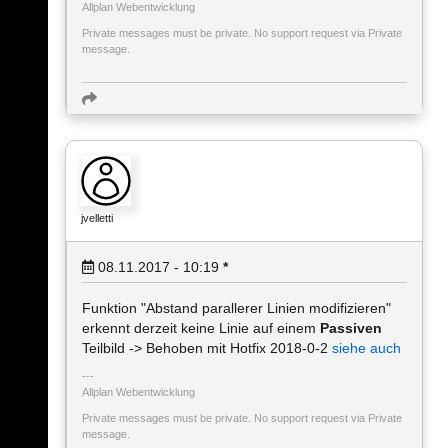
Allplan Webentwicklung
Private messages must be private. No support request via Private
message.
jvelletti
08.11.2017 - 10:19
*
Funktion "Abstand parallerer Linien modifizieren"
erkennt derzeit keine Linie auf einem
Passiven
Teilbild -> Behoben mit Hotfix 2018-0-2
siehe auch
Allplan Webentwicklung
Private messages must be private. No support request via Private
message.