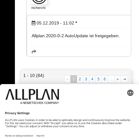
mcherchi
05.12.2019 - 11:02
*
Allplan 2020-0-2 AutoUpdate ist freigegeben.
1 - 10 (84)
«
1
2
3
4
5
6
...
»
⇥
« Назад