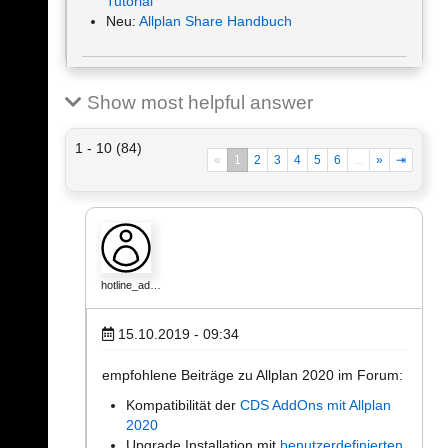
Tutorial
Neu:
Allplan Share Handbuch
Show most helpful answer
1 - 10 (84)
«
1
2
3
4
5
6
...
»
⇥
hotline_ad…
15.10.2019 - 09:34
empfohlene Beiträge zu Allplan 2020 im Forum:
Kompatibilität der
CDS AddOns mit Allplan
2020
Upgrade Installation mit
benutzerdefinierten