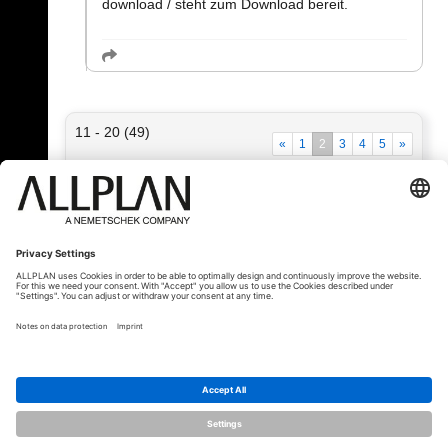
download / steht zum Download bereit.
11 - 20 (49)
«
1
2
3
4
5
»
« Назад
© ALLPLAN Deutschland GmbH
ALLPLAN is part of the
Nemetschek
Group