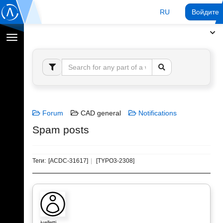
RU
Войдите 
Переключение
навигации
Forum
CAD general
Notifications
Spam posts
Теги:
[ACDC-31617]
[TYPO3-2308]
jvelletti