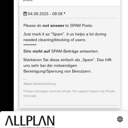
04.08.2025 - 08:08
*
Please do
not answer
to SPAM Posts.
Just mark it as "Spam". it us helps a lot during
needed cleaning/blocking of users.
*********
Bitte
nicht auf
SPAM-Beiträge antworten.
Markieren Sie diese einfach als „Spam”. Das hilft
uns sehr bei der notwendigen
Bereinigung/Sperrung von Benutzern.
Allplan Webentwicklung
Private messages must be private. No support request via Private
message.