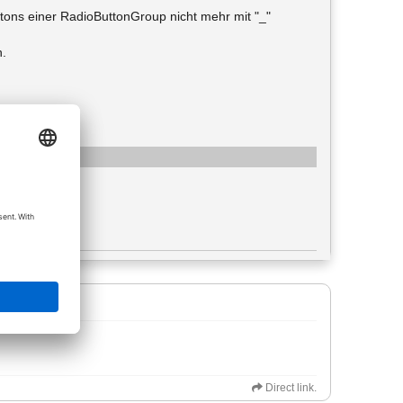
uttons einer RadioButtonGroup nicht mehr mit "_"
h.
e: image/png
ружено 52 раз
: 39,84 KiB
Direct link.