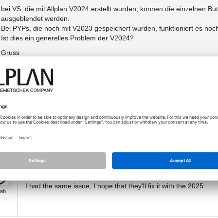
bei VS, die mit Allplan V2024 erstellt wurden, können die einzelnen B
ausgeblendet werden.
Bei PYPs, die noch mit V2023 gespeichert wurden, funktioniert es noc
Ist dies ein generelles Problem der V2024?
Gruss
Hansruedi
Вложения (1)
Typ
Заг
RadioButtonGroup.png
Size
18.10.2024 - 07:45
I had the same issue, I hope that they'll fix it with the 2025
e_ab…