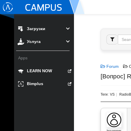
Загрузки
Услуга
Apps
Forum
C
LEARN NOW
[Вопрос] R
Bimplus
Теги:
VS
RadioB
hrsommer