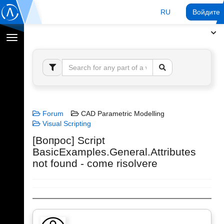
RU
Войдите 
Переключение
навигации
Forum
CAD Parametric Modelling
Visual Scripting
[Вопрос] Script
BasicExamples.General.Attributes
not found - come risolvere