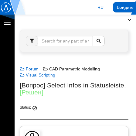
RU
Войдите 
Переключение
навигации
Forum
CAD Parametric Modelling
Visual Scripting
[Вопрос] Select Infos in Statusleiste.
[Решен]
Status: