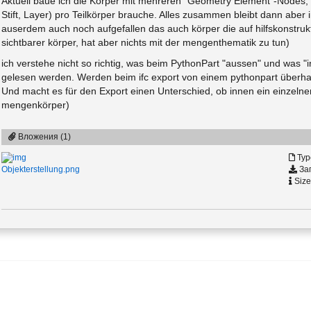
Aktuell baue ich die Körper mit mehreren "Geometry Element"-Nodes, w
Stift, Layer) pro Teilkörper brauche. Alles zusammen bleibt dann aber i
auserdem auch noch aufgefallen das auch körper die auf hilfskonstrukti
sichtbarer körper, hat aber nichts mit der mengenthematik zu tun)
ich verstehe nicht so richtig, was beim PythonPart "aussen" und was "
gelesen werden. Werden beim ifc export von einem pythonpart überha
Und macht es für den Export einen Unterschied, ob innen ein einzelne
mengenkörper)
Вложения (1)
Typ
Заг
Objekterstellung.png
Size