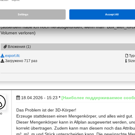
die obere box ist von "NormalBox" (hat garkein volumen)
die mittlere box ist von "Box_with_forced_quantity" (hat ein volumen abe
die untere box ist "NormalBox" aber aufgelöst in ein 3d Körper (hat d
(auserdem habe ich noch herausgefunden, wenn man "Box_with_forced_
Volumen verloren)
Вложения (1)
export.ifc
Type
Загружено 717 раз
Size
18.04.2026 - 15:23
*
[Наиболее поддерживаемое сооб
Das Problem ist der 3D-Körper!
mo
Erzeuge stattdessen einen Mengenkörper, und alles wird gut.
Dieser Mengenkörper kann in Allplan ausgewertet werden, un
korrekt übertragen. Zudem kann man diesem noch das Attribu
m³, m², m und Stück unterscheiden kann. Die gewünschte Men