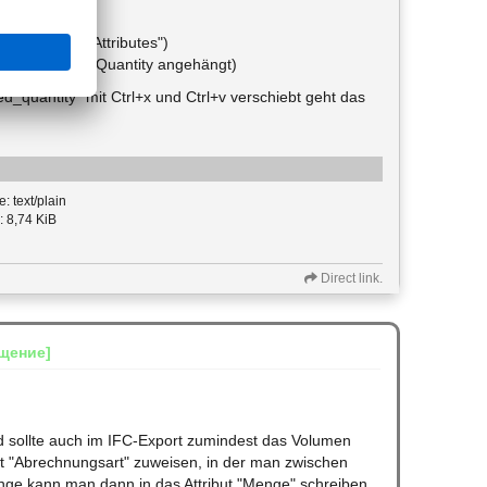
r in "Allplan Attributes")
as Volumen als Quantity angehängt)
quantity" mit Ctrl+x und Ctrl+v verschiebt geht das
: text/plain
: 8,74 KiB
Direct link.
щение]
d sollte auch im IFC-Export zumindest das Volumen
t "Abrechnungsart" zuweisen, in der man zwischen
ge kann man dann in das Attribut "Menge" schreiben.