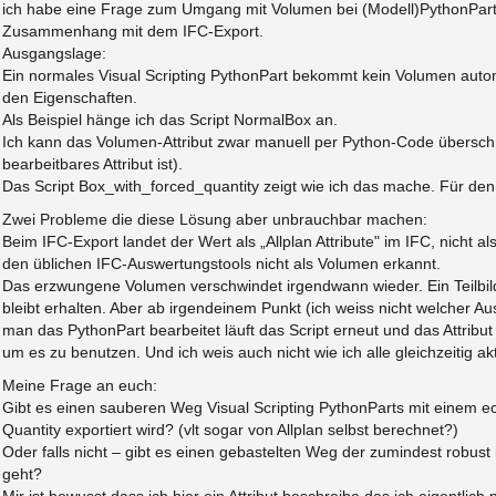
ich habe eine Frage zum Umgang mit Volumen bei (Modell)PythonParts di
Zusammenhang mit dem IFC-Export.
Ausgangslage:
Ein normales Visual Scripting PythonPart bekommt kein Volumen automa
den Eigenschaften.
Als Beispiel hänge ich das Script NormalBox an.
Ich kann das Volumen-Attribut zwar manuell per Python-Code überschrei
bearbeitbares Attribut ist).
Das Script Box_with_forced_quantity zeigt wie ich das mache. Für de
Zwei Probleme die diese Lösung aber unbrauchbar machen:
Beim IFC-Export landet der Wert als „Allplan Attribute" im IFC, nicht als
den üblichen IFC-Auswertungstools nicht als Volumen erkannt.
Das erzwungene Volumen verschwindet irgendwann wieder. Ein Teilbildwe
bleibt erhalten. Aber ab irgendeinem Punkt (ich weiss nicht welcher Au
man das PythonPart bearbeitet läuft das Script erneut und das Attribut i
um es zu benutzen. Und ich weis auch nicht wie ich alle gleichzeitig ak
Meine Frage an euch:
Gibt es einen sauberen Weg Visual Scripting PythonParts mit einem e
Quantity exportiert wird? (vlt sogar von Allplan selbst berechnet?)
Oder falls nicht – gibt es einen gebastelten Weg der zumindest robust
geht?