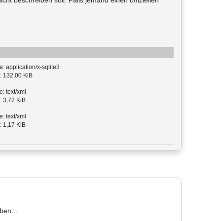
nicht beschreiben soll. Falls jemand einen offiziellen
: application/x-sqlite3
: 132,00 KiB
: text/xml
: 3,72 KiB
: text/xml
: 1,17 KiB
ben...