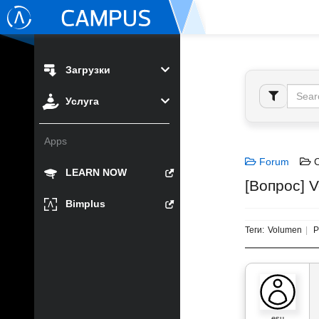
Загрузки
Услуга
Apps
Forum
C
LEARN NOW
[Вопрос] V
Bimplus
Теги:
Volumen
P
esu