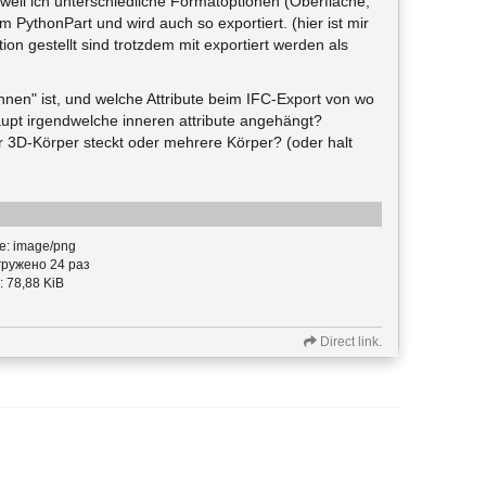
eil ich unterschiedliche Formatoptionen (Oberfläche,
m PythonPart und wird auch so exportiert. (hier ist mir
on gestellt sind trotzdem mit exportiert werden als
innen" ist, und welche Attribute beim IFC-Export von wo
upt irgendwelche inneren attribute angehängt?
r 3D-Körper steckt oder mehrere Körper? (oder halt
e: image/png
ружено 24 раз
: 78,88 KiB
Direct link.