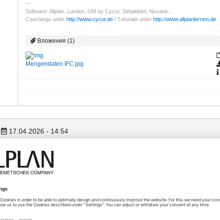
Software: Allplan, Lumion, OM by Cycot, Simplebim, Nevaris...
Coachings unter
http://www.cycot.de
/ Tutorials unter
http://www.allplanlernen.de
Вложения (1)
Mengendaten IFC.jpg
17.04.2026 - 14:54
Цитируется из:
joerggeier
...ganz anderer Ansatz um Mengendaten in der IDC zu übergeben...
Danke für den Vorschlag
leider ist das nicht die Lösung, das Häkchen habe ich schon drin...
ich habe ein Beispiel ifc angehängt,