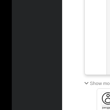
Show most
joergg