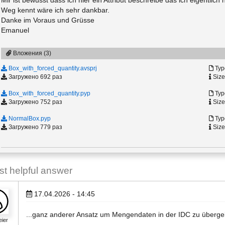
Mir ist bewusst dass ich hier ein Attribut beschreibe das ich eigentlich 
Weg kennt wäre ich sehr dankbar.
Danke im Voraus und Grüsse
Emanuel
Вложения (3)
Box_with_forced_quantity.avsprj
Type
Загружено 692 раз
Size
Box_with_forced_quantity.pyp
Type
Загружено 752 раз
Size
NormalBox.pyp
Type
Загружено 779 раз
Size
 helpful answer
17.04.2026 - 14:45
...ganz anderer Ansatz um Mengendaten in der IDC zu überge
eier