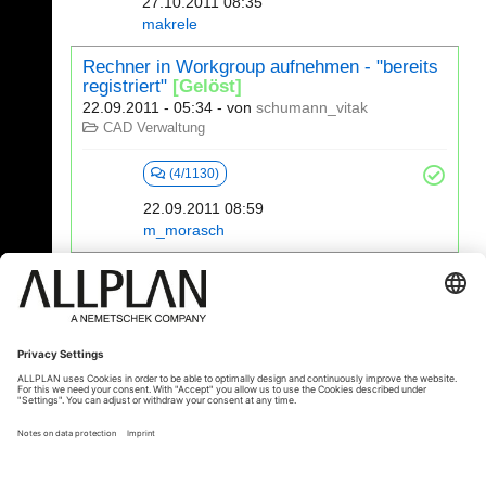
27.10.2011 08:35
makrele
Rechner in Workgroup aufnehmen - "bereits
registriert"
[Gelöst]
22.09.2011 - 05:34
- von
schumann_vitak
CAD Verwaltung
(4/1130)
22.09.2011 08:59
m_morasch
561 - 580 (609)
⇤
«
...
26
27
28
29
30
31
»