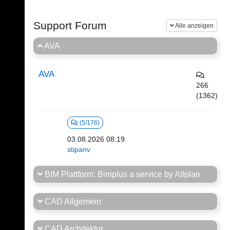
Support Forum
Alle anzeigen
AVA
AVA
266
(1362)
(5/176)
03.08.2026 08:19
stipanv
BIM Plattform: Bimplus a service by Allplan
CAD Allgemein
CAD Architektur