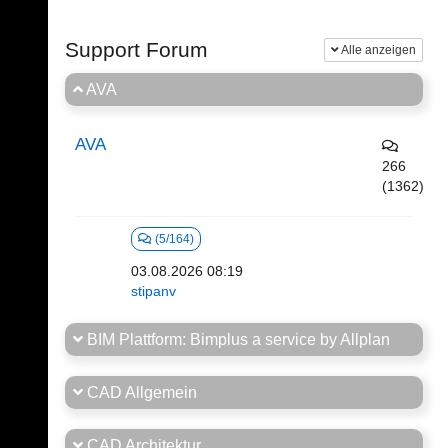
Support Forum
Alle anzeigen
AVA
AVA
266
(1362)
(5/164)
03.08.2026 08:19
stipanv
BIM Plattform: Bimplus a service by Allplan
CAD Allgemein
CAD Architektur