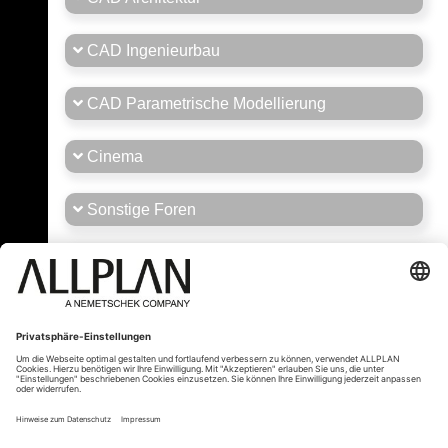
CAD Ingenieurbau
CAD Parametrische Modellierung
Cinema
Sonstige Foren
Stellenmarkt
Tipps und Tricks