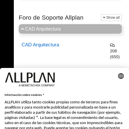
Foro de Soporte Allplan
Show all
CAD Arquitectura
CAD Arquitectura
208
(650)
(0/59)
CAD General
CAD Ingeniería
Regístrese ahora y participe en los debates!