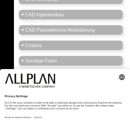
CAD Ingenieurbau
CAD Parametrische Modellierung
Cinema
Sonstige Foren
Stellenmarkt
Tipps und Tricks