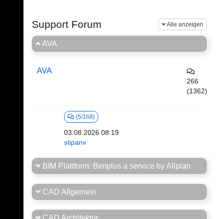
Support Forum
Alle anzeigen
AVA
AVA
266
(1362)
(5/168)
03.08.2026 08:19
stipanv
BIM Plattform: Bimplus a service by Allplan
CAD Allgemein
CAD Architektur