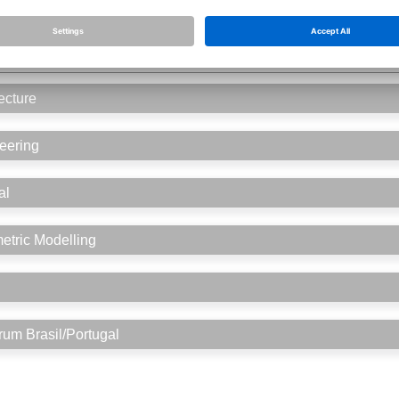
eloper Forum
6 (6)
ng, interfaces
ecture
eering
al
tric Modelling
um Brasil/Portugal