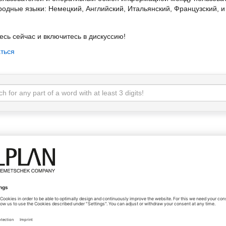
одные языки: Немецкий, Английский, Итальянский, Французский, 
есь сейчас и включитесь в дискуссию!
ться
а форума
m: Bimplus a service by Allplan
er Forum
91 (256)
tions about bimplus