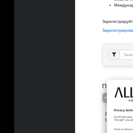
Междунар
Зарегистрируйт
Зарегистрирова
Поддержк
BIM plattfor
Bimplus Us
Generell Ques