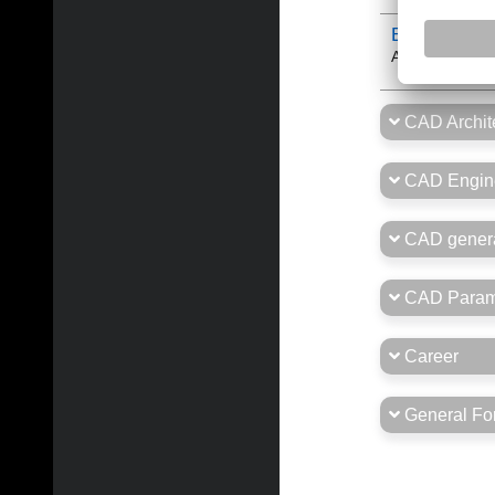
Bimplus Dev
API, programmi
CAD Archit
CAD Engin
CAD gener
CAD Parame
Career
General For