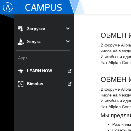
Загрузки
ОБМЕН 
Услуга
В форуме Allpl
числе на межд
И чтобы ни оди
Apps
Чат Allplan Co
LEARN NOW
ОБМЕН 
Bimplus
В форуме Allpl
числе на межд
И чтобы ни оди
Чат Allplan Co
Мы предла
Различны
Советы п