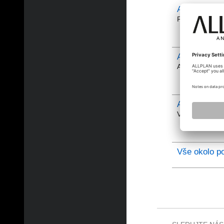
Allplan Basi
Problematika o
Allplan Archi
Architektonické
Allplan Engi
Vše k tvaru, vy
Vše okolo po