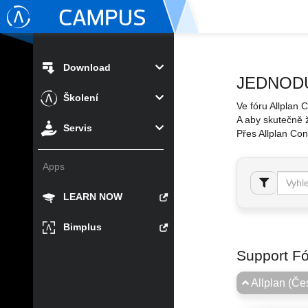
Download
JEDNOD
Školení
Ve fóru Allplan 
A aby skutečně 
Servis
Přes Allplan Con
Apps
LEARN NOW
Bimplus
Support F
Allplan (Če