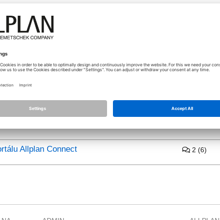
c
81 (218)
becného 2D kreslení, tisku, export/improtu a další...
tect
328 (110
 prvky, BIM, Prezentace a vizualizace a další...
neer
68 (237)
ztužovní a statice konstrukcí
rtálu Allplan Connect
2 (6)