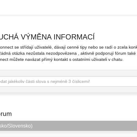
UCHÁ VÝMĚNA INFORMACÍ
Connect se střídají uživatelé, dávají cenné tipy nebo se radí o zcela ko
žádná otázka nezůstala nezodpovězena , aktivně podporují fórum také 
nect můžete navázat přímý kontakt s ostatními uživateli v chatu.
órum
sko/Slovensko)