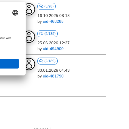
(3/98)
16.10.2025 08:18
by
uid-468285
2)
(5/135)
25.06.2026 12:27
by
uid-494900
(2/189)
30.01.2026 04:43
by
uid-481790