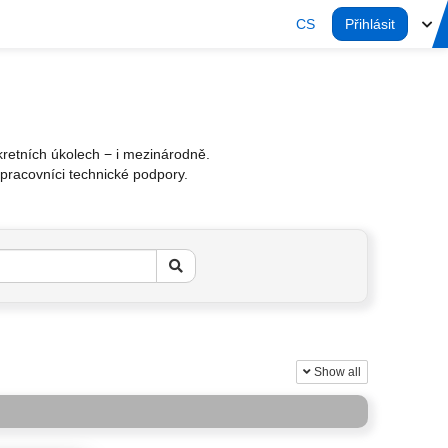
CS
Přihlásit
nkretních úkolech − i mezinárodně.
pracovníci technické podpory.
Show all