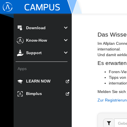
Download
Das Wisse
Know-How
Im Allplan Conn
international.
Support
Und damit wirkli
Es erwarten
Apps
Foren-Vie
Tipps von
LEARN NOW
internatio
Melden Sie sich 
Bimplus
Zur Registrieru