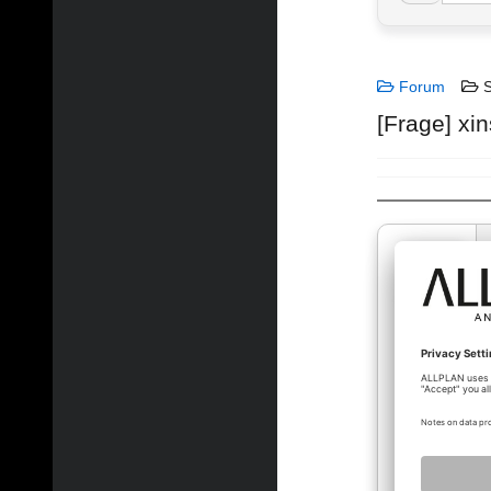
Forum
S
[Frage] xin
tgraf