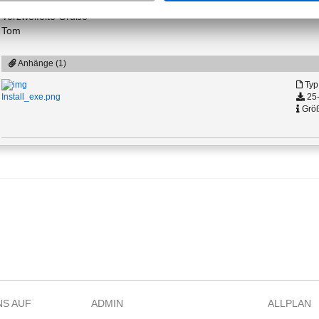
Verzweifelte Grüße
Tom
Anhänge (1)
Typ
25-
Install_exe.png
Größ
NS AUF
ADMIN
ALLPLAN