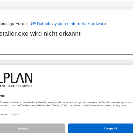
onstige Foren
Betriebssystem / Internet / Hardware
staller.exe wird nicht erkannt
09.12.2025 - 08:00
Moin liebe Gemeinde,
ich habe in letzter Zeit häufig Fehlermeldungen bekommen, die laut der
behoben werden sollen/können.
In Vorbereitung dessen habe ich alles gesichert und gestern Allplan auf 
Die entsprechende Installationsdatei liegt bei uns auf dem Server und 
drei Neuinstallationen an anderen Rechnern erledigt.
Heute bricht die Installation direkt mit der unten gezeigten Fehlermel
Kann mir jemand weiterhelfen?