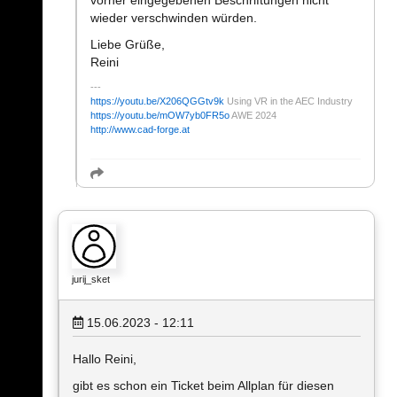
wieder verschwinden würden.
Liebe Grüße,
Reini
https://youtu.be/X206QGGtv9k
Using VR in the AEC Industry
https://youtu.be/mOW7yb0FR5o
AWE 2024
http://www.cad-forge.at
jurij_sket
15.06.2023 - 12:11
Hallo Reini,
gibt es schon ein Ticket beim Allplan für diesen