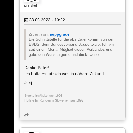
jurij_sket
23.06.2023 - 10:22
Zitiert von:
suppgrade
Die Schnittstelle für die abs Datei kommt von der
BVBS, dem Bundesverband Bausoftware. Ich bin
seit einem Monat Mitglied diesen Verbandes und
gebe den Wunsch gerne und direkt weiter.
Danke Peter!
Ich hoffe es tut sich was in nähere Zukunft.
Jurij
Stecke im Allplan seit 1995
Hotline für Kunden in Slowenien seit 1997