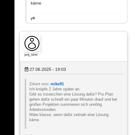
käme.
jurij_sket
27.06.2025 - 19:03
Zitiert von:
mike91
Ich knüpfe 2 Jahre später an.
Gibt es inzwischen eine Lösung dafür? Pro Plan
gehen dafür schnell ein paar Minuten drauf und bei
großen Projekten summieren sich unnötig
Arbeitsstunden.
Wäre klasse, wenn dafür zeitnah eine Lösung
käme.