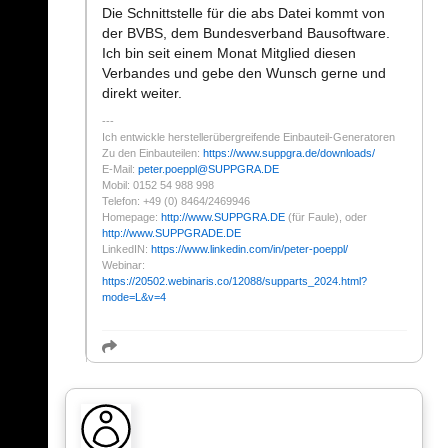
Die Schnittstelle für die abs Datei kommt von
der BVBS, dem Bundesverband Bausoftware.
Ich bin seit einem Monat Mitglied diesen
Verbandes und gebe den Wunsch gerne und
direkt weiter.
Ich entwickle herstellerübergreifende Einbauteil-Generatoren
Zu den Einbauteilen:
https://www.suppgra.de/downloads/
E-Mail:
peter.poeppl
@
SUPPGRA.DE
Mobil: 0152 54 988 998
Telefon: +49 (0) 8464/2469946
Homepage:
http://www.SUPPGRA.DE
(für Faule), oder
http://www.SUPPGRADE.DE
LinkedIN:
https://www.linkedin.com/in/peter-poeppl/
Webinar:
https://20502.webinaris.co/12088/supparts_2024.html?
mode=L&v=4