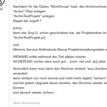
Nachdem Ihr die Option "WorkGroup" habt, den Archivrechner
tti
"Archiv" Pfad anlegen
"ArchivTestProjekt" anlegen
Klappt der zugriff ?
prima:
dann wie Jörg G. schon geschrieben hat, die Projektordner i
"ArchivTestProjekt.prj"
und:
Allmenü-Service-Hotlinetools-Reorg-Projektverwaltungsdatei w
NIEMAND sollte während der Zeit allplan nutzen.
SICHERUNG vorher wäre auch gut .. (vom .net und .prj) pfad
Vermutlich kann man dann den Rechner einfach "aus checken"
verändert.
dann einfach nur noch einmal und nciht mehr täglich "sichern"
und bei jedem Upgrade daran denken, den Rechner wieder ein
können.
und danach wieder sichern ...
Allplan Webentwicklung