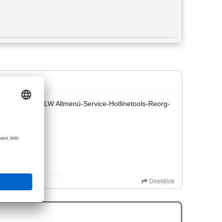
n > am aktiven LW Allmenü-Service-Hotlinetools-Reorg-
Direktlink