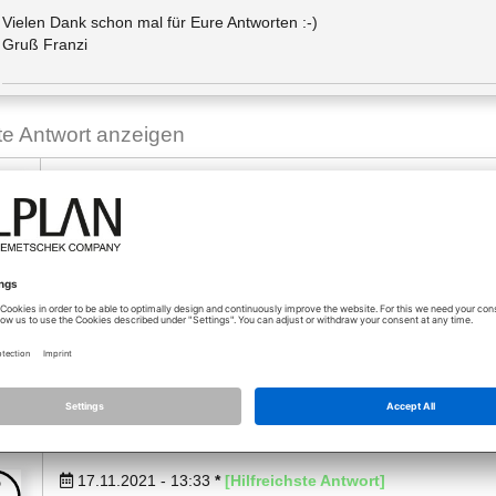
Vielen Dank schon mal für Eure Antworten :-)
Gruß Franzi
ste Antwort anzeigen
17.11.2021 - 13:00
Windows Explorer > Projekte 1:1 auf's Archivlaufwerk schiebe
eier
Projektverwaltungsdatei wiederherstellen
Nur mal so eine Idee... (Ohne Gewähr!)
Software: Allplan, Lumion, OM by Cycot, Simplebim, Nevaris...
Coachings unter
http://www.cycot.de
/ Tutorials unter
http://www.allplanlernen.de
17.11.2021 - 13:33
*
[Hilfreichste Antwort]