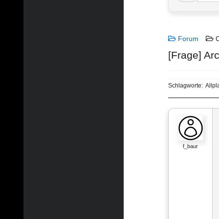
Forum
C
[Frage] Ar
Schlagworte:
Allpl
f_baur