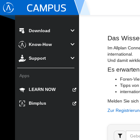
Download
Das Wisse
Know-How
Im Allplan Conn
international.
Support
Und damit wirkli
Es erwarten
Apps
Foren-Vie
Tipps von
LEARN NOW
internatio
Melden Sie sich 
Bimplus
Zur Registrieru