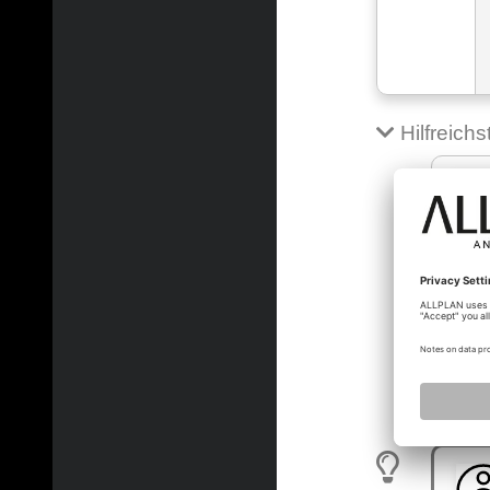
Hilfreich
joergg