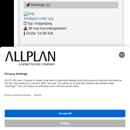
Anhänge (1)
Einfügen unter .jpg
Typ: image/jpeg
38-mal heruntergeladen
Größe: 54,86 KiB
« Zurück
© ALLPLAN Schweiz AG
ALLPLAN ist Teil der
Nemetschek Group