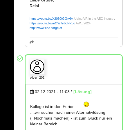
Liebe Grüße,
Reini
https://youtu.be/X206QGGtv9k
Using VR in the AEC Industry
https://youtu.be/mOW7yb0FR5o
AWE 2024
http://www.cad-forge.at
oliver_202…
02.12.2021 - 11:03
*
[Lösung]
Kollege ist in den Ferien......
....wir suchen nach einer Alternativlösung
(=Nochmals machen) - ist zum Glück nur ein
kleiner Bereich..