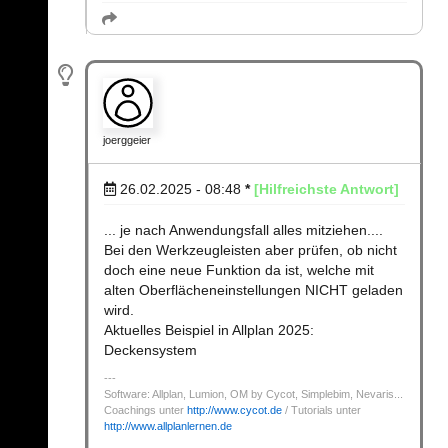
joerggeier
26.02.2025 - 08:48
*
[Hilfreichste Antwort]
... je nach Anwendungsfall alles mitziehen....
Bei den Werkzeugleisten aber prüfen, ob nicht
doch eine neue Funktion da ist, welche mit
alten Oberflächeneinstellungen NICHT geladen
wird.
Aktuelles Beispiel in Allplan 2025:
Deckensystem
Software: Allplan, Lumion, OM by Cycot, Simplebim, Nevaris...
Coachings unter
http://www.cycot.de
/ Tutorials unter
http://www.allplanlernen.de