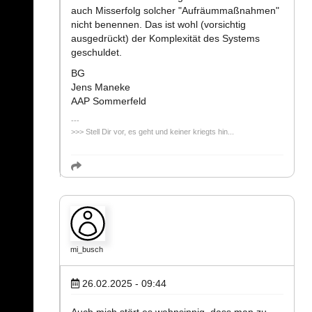
auch Misserfolg solcher "Aufräummaßnahmen"
nicht benennen. Das ist wohl (vorsichtig
ausgedrückt) der Komplexität des Systems
geschuldet.
BG
Jens Maneke
AAP Sommerfeld
>>> Stell Dir vor, es geht und keiner kriegts hin...
mi_busch
26.02.2025 - 09:44