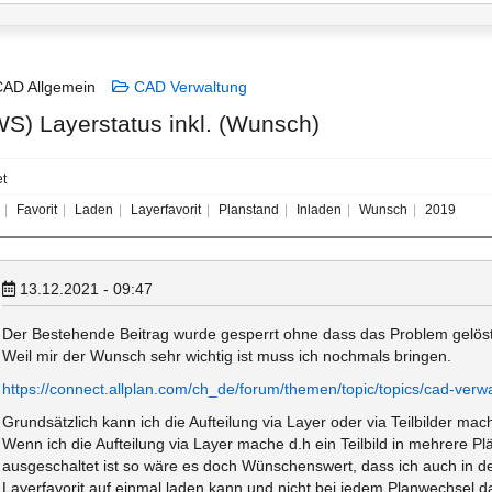
AD Allgemein
CAD Verwaltung
WS) Layerstatus inkl. (Wunsch)
t
Favorit
Laden
Layerfavorit
Planstand
Inladen
Wunsch
2019
13.12.2021 - 09:47
Der Bestehende Beitrag wurde gesperrt ohne dass das Problem gelös
Weil mir der Wunsch sehr wichtig ist muss ich nochmals bringen.
https://connect.allplan.com/ch_de/forum/themen/topic/topics/cad-verwa
Grundsätzlich kann ich die Aufteilung via Layer oder via Teilbilder mac
Wenn ich die Aufteilung via Layer mache d.h ein Teilbild in mehrere P
ausgeschaltet ist so wäre es doch Wünschenswert, dass ich auch in 
Layerfavorit auf einmal laden kann und nicht bei jedem Planwechsel