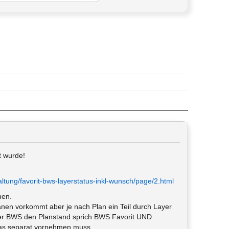
t wurde!
ltung/favorit-bws-layerstatus-inkl-wunsch/page/2.html
hen.
länen vorkommt aber je nach Plan ein Teil durch Layer
der BWS den Planstand sprich BWS Favorit UND
 das separat vornehmen muss.