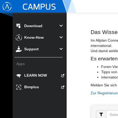
Download
Das Wisse
Know-How
Im Allplan Conn
international.
Support
Und damit wirkli
Es erwarten
Apps
Foren-Vie
Tipps von
LEARN NOW
internatio
Melden Sie sich 
Bimplus
Zur Registrieru