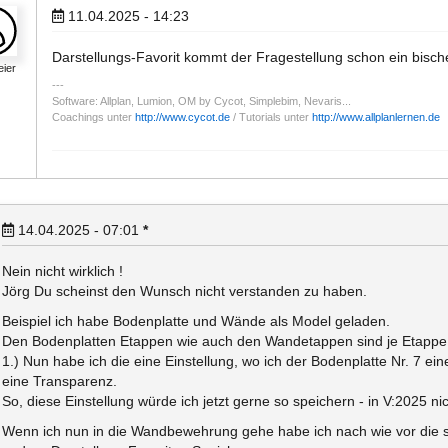
11.04.2025 - 14:23
Darstellungs-Favorit kommt der Fragestellung schon ein bisc
eier
Software: Allplan, Lumion, OM by Cycot, Simplebim, Nevaris...
Coachings unter
http://www.cycot.de
/ Tutorials unter
http://www.allplanlernen.de
14.04.2025 - 07:01
*
Nein nicht wirklich !
Jörg Du scheinst den Wunsch nicht verstanden zu haben.
Beispiel ich habe Bodenplatte und Wände als Model geladen.
Den Bodenplatten Etappen wie auch den Wandetappen sind je Etapp
1.) Nun habe ich die eine Einstellung, wo ich der Bodenplatte Nr. 7 
eine Transparenz.
So, diese Einstellung würde ich jetzt gerne so speichern - in V:2025 ni
Wenn ich nun in die Wandbewehrung gehe habe ich nach wie vor die se