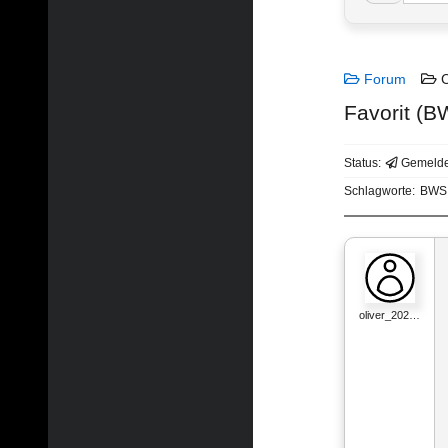
Forum
C
Favorit (B
Status:
Gemelde
Schlagworte:
BWS
oliver_202…