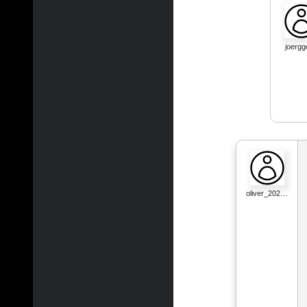
joergg
oliver_202…