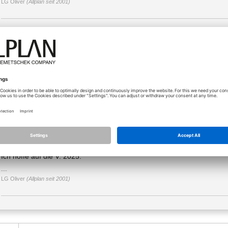
LG Oliver
(Allplan seit 2001)
10.04.2025 - 13:08
.... dazu kommen noch die Einstellungen welche in der Objektpalette
Wie Transparenz setzen und nach vergebenen Attributen wie z.B. Wan
EINER Datei.
Aber scheinbar kann man das nicht mal als einzelne Datei speichern -
In der Objekt Palette unten kann ich unten
nur
die Reihenfolge nicht a
- schwach !
Ich hoffe auf die V. 2025.
LG Oliver
(Allplan seit 2001)