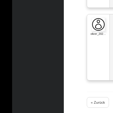
oliver_202…
« Zurück