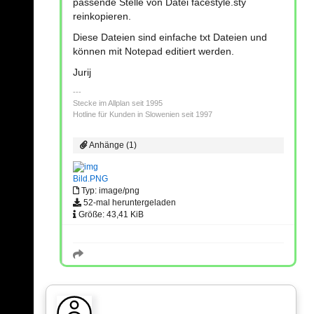
passende Stelle von Datei facestyle.sty
reinkopieren.
Diese Dateien sind einfache txt Dateien und
können mit Notepad editiert werden.
Jurij
Stecke im Allplan seit 1995
Hotline für Kunden in Slowenien seit 1997
Anhänge (1)
Bild.PNG
Typ: image/png
52-mal heruntergeladen
Größe: 43,41 KiB