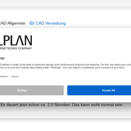
AD Allgemein
CAD Verwaltung
-1-9 Installation
lan 2025-1-8
14.04.2026 - 08:52
Liebe Community
Seit heute meldet Allplan 2025 bei mir die Verfügbarkeit von 1-9. Beim
ich.
Es dauert jetzt schon ca. 2,5 Stunden. Das kann nicht normal sein.