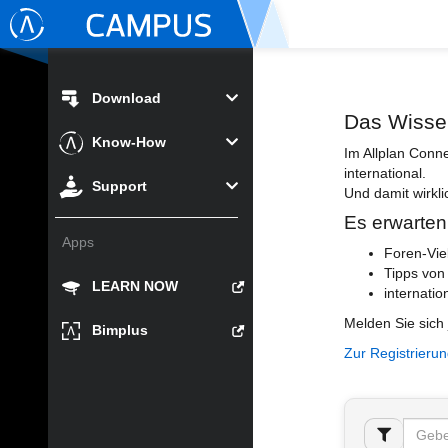
Download
Das Wisse
Know-How
Im Allplan Conn
international.
Support
Und damit wirkli
Es erwarten
Apps
Foren-Vie
Tipps von
LEARN NOW
internatio
Melden Sie sich 
Bimplus
Zur Registrieru