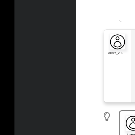
oliver_202…
jman