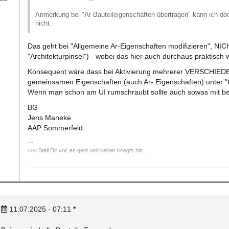
Anmerkung bei "Ar-Bauteileigenschaften übertragen" kann ich d
nicht.
Das geht bei "Allgemeine Ar-Eigenschaften modifizieren", NICH
"Architekturpinsel") - wobei das hier auch durchaus praktisch 
Konsequent wäre dass bei Aktivierung mehrerer VERSCHIEDENE
gemeinsamen Eigenschaften (auch Ar- Eigenschaften) unter 
Wenn man schon am UI rumschraubt sollte auch sowas mit be
BG
Jens Maneke
AAP Sommerfeld
>>> Stell Dir vor, es geht und keiner kriegts hin...
11.07.2025 - 07:11
*