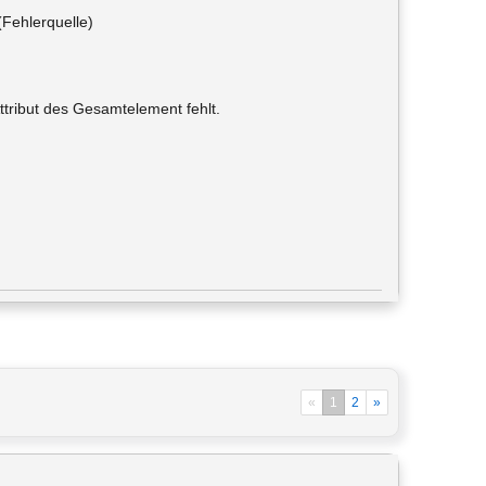
(Fehlerquelle)
ttribut des Gesamtelement fehlt.
«
1
2
»