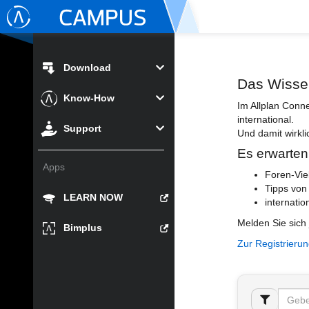
Download
Das Wisse
Know-How
Im Allplan Conn
international.
Support
Und damit wirkli
Es erwarten
Apps
Foren-Vie
Tipps von
LEARN NOW
internatio
Melden Sie sich 
Bimplus
Zur Registrieru