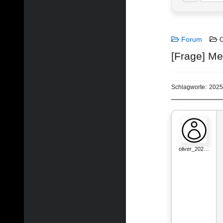
Forum
C
[Frage] Me
Schlagworte:
2025
oliver_202…