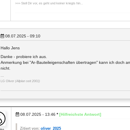
>>> Stell Dir vor, es geht und keiner kriegts hin...
08.07.2025 - 09:10
Hallo Jens
Danke - probiere ich aus.
Anmerkung bei "Ar-Bauteileigenschaften übertragen" kann ich doch 
nicht.
LG Oliver
(Allplan seit 2001)
08.07.2025 - 13:46
*
[Hilfreichste Antwort]
Zitiert von:
oliver_2025
eke