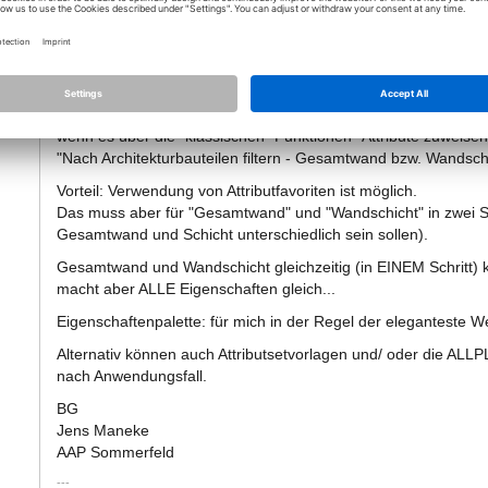
08.07.2025 - 06:37
*
Moin,
eke
wenn es über die "klassischen" Funktionen "Attribute zuweisen"
"Nach Architekturbauteilen filtern - Gesamtwand bzw. Wandsch
Vorteil: Verwendung von Attributfavoriten ist möglich.
Das muss aber für "Gesamtwand" und "Wandschicht" in zwei Sch
Gesamtwand und Schicht unterschiedlich sein sollen).
Gesamtwand und Wandschicht gleichzeitig (in EINEM Schritt) 
macht aber ALLE Eigenschaften gleich...
Eigenschaftenpalette: für mich in der Regel der eleganteste W
Alternativ können auch Attributsetvorlagen und/ oder die ALLPLA
nach Anwendungsfall.
BG
Jens Maneke
AAP Sommerfeld