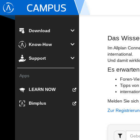
Download
Das Wisse
Know-How
Im Allplan Conn
international.
Support
Und damit wirkli
Es erwarten
Apps
Foren-Vie
Tipps von
LEARN NOW
internatio
Melden Sie sich 
Bimplus
Zur Registrieru