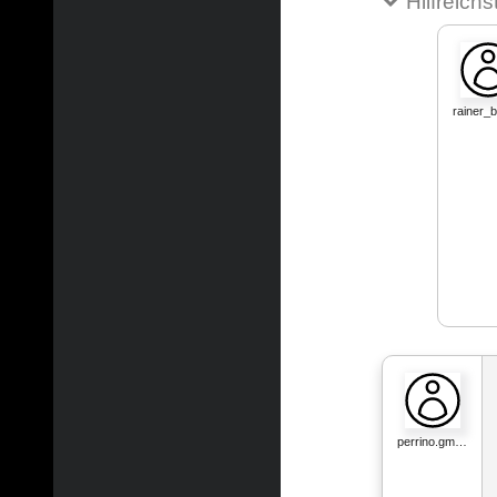
Hilfreich
rainer
perrino.gm…