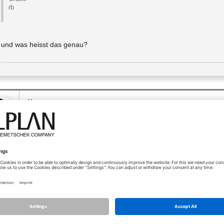
rb
und was heisst das genau?
11.09.2025 - 06:45
*
[Hilfreichste Antwort]
Moin,
eke
drauf achten dass der potentiell ausgewählte NAS das von R
Das sollte aus den Spezifikationen des NAS zu entnehmen sei
Damit sollte das funktionieren.
Es gibt auch welche am Markt die unter Linux laufen. Das wä
müssen die Dinger nicht schlecht sein)...
BG
Jens Maneke
AAP Sommerfeld