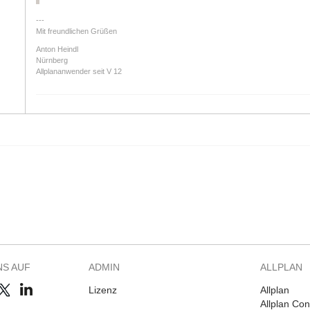
Mit freundlichen Grüßen
Anton Heindl
Nürnberg
Allplananwender seit V 12
NS AUF
ADMIN
ALLPLAN
Lizenz
Allplan
Allplan Co