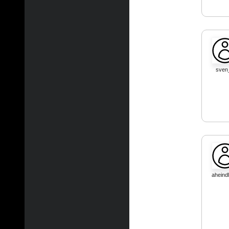
sven
aheind