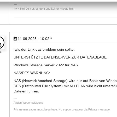
>>> Stell Dir vor, es geht und keiner kriegts hin...
11.09.2025 - 10:02
*
falls der Link das problem sein sollte:
tti
UNTERSTÜTZTE DATENSERVER ZUR DATENABLAGE:
Windows Storage Server 2022 für NAS
NAS/DFS WARNUNG:
NAS (Network Attached Storage) wird nur auf Basis von Window
DFS (Distributed File System) mit ALLPLAN wird nicht unterst
Dateien führen.
Allplan Webentwicklung
Private messages must be private. No support request via Private message.