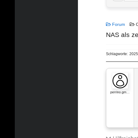
Forum
C
NAS als ze
Schlagworte:
2025
perrino.gm…