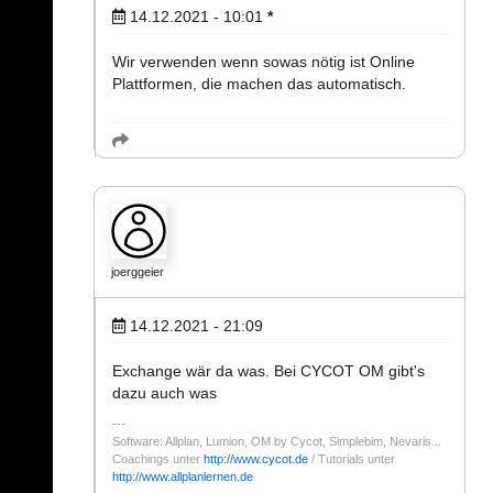
14.12.2021 - 10:01
*
Wir verwenden wenn sowas nötig ist Online
Plattformen, die machen das automatisch.
joerggeier
14.12.2021 - 21:09
Exchange wär da was. Bei CYCOT OM gibt's
dazu auch was
Software: Allplan, Lumion, OM by Cycot, Simplebim, Nevaris...
Coachings unter
http://www.cycot.de
/ Tutorials unter
http://www.allplanlernen.de