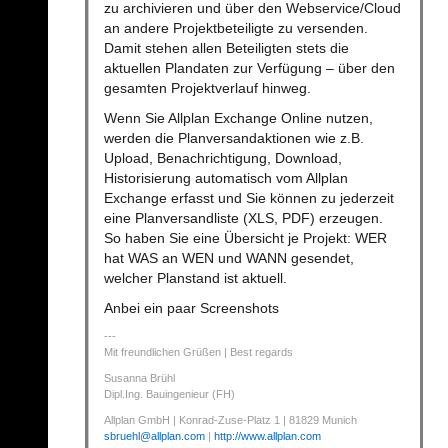
zu archivieren und über den Webservice/Cloud
an andere Projektbeteiligte zu versenden.
Damit stehen allen Beteiligten stets die
aktuellen Plandaten zur Verfügung – über den
gesamten Projektverlauf hinweg.
Wenn Sie Allplan Exchange Online nutzen,
werden die Planversandaktionen wie z.B.
Upload, Benachrichtigung, Download,
Historisierung automatisch vom Allplan
Exchange erfasst und Sie können zu jederzeit
eine Planversandliste (XLS, PDF) erzeugen.
So haben Sie eine Übersicht je Projekt: WER
hat WAS an WEN und WANN gesendet,
welcher Planstand ist aktuell.
Anbei ein paar Screenshots
Mit freundlichen Grüßen | Best regards
Susanna Brühl
Dipl.Ing. Bauingenieur (FH)
Allplan GmbH | Konrad-Zuse-Platz 1 | 81829 Munich
sbruehl
@
allplan.com
|
http://www.allplan.com