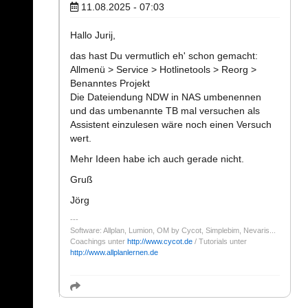
11.08.2025 - 07:03
Hallo Jurij,
das hast Du vermutlich eh' schon gemacht:
Allmenü > Service > Hotlinetools > Reorg >
Benanntes Projekt
Die Dateiendung NDW in NAS umbenennen
und das umbenannte TB mal versuchen als
Assistent einzulesen wäre noch einen Versuch
wert.
Mehr Ideen habe ich auch gerade nicht.
Gruß
Jörg
Software: Allplan, Lumion, OM by Cycot, Simplebim, Nevaris...
Coachings unter
http://www.cycot.de
/ Tutorials unter
http://www.allplanlernen.de