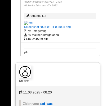
Allplan Anwender seit V13 - 1998
Allplan im Büro seit V7 - 1992
Anhänge (1)
Screenshot 2025-08-11 095005.png
Typ: image/png
65-mal heruntergeladen
Größe: 45,69 KiB
jurij_sket
11.08.2025 - 08:20
Zitiert von:
cad_wue