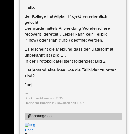
Hallo,
der Kollege hat Allplan Projekt versehentlich
gelöcht.
Der wurde mittels Anwendung Wonderschare
recoverit "gerettet". Leider kann kein Teilbild
(*.ndw) oder Plan (*.npl) geöffnet werden.
Es erscheint die Meldung dass der Dateiformat
unbekannt ist (Bild 1).
In der Protokolldatei steht folgendes: Bild 2.
Hat jemand eine Idee, wie die Teilbilder zu retten
sind?
Jurij
Stecke im Allplan seit 1995
Hotline für Kunden in Slowenien seit 1997
Anhänge (2)
1.png