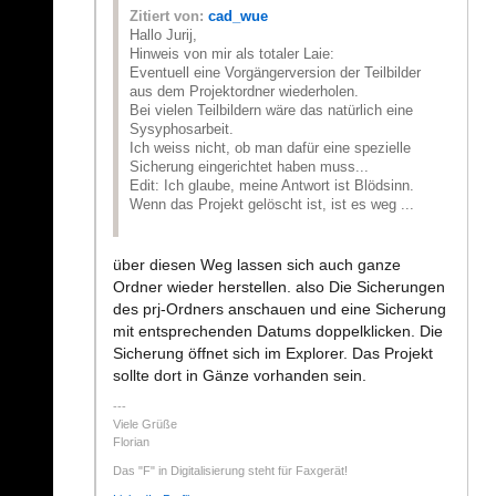
Zitiert von:
cad_wue
Hallo Jurij,
Hinweis von mir als totaler Laie:
Eventuell eine Vorgängerversion der Teilbilder
aus dem Projektordner wiederholen.
Bei vielen Teilbildern wäre das natürlich eine
Sysyphosarbeit.
Ich weiss nicht, ob man dafür eine spezielle
Sicherung eingerichtet haben muss...
Edit: Ich glaube, meine Antwort ist Blödsinn.
Wenn das Projekt gelöscht ist, ist es weg ...
über diesen Weg lassen sich auch ganze
Ordner wieder herstellen. also Die Sicherungen
des prj-Ordners anschauen und eine Sicherung
mit entsprechenden Datums doppelklicken. Die
Sicherung öffnet sich im Explorer. Das Projekt
sollte dort in Gänze vorhanden sein.
Viele Grüße
Florian
Das "F" in Digitalisierung steht für Faxgerät!