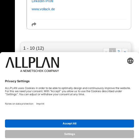
LinkedIn-Profil
www.vollack.de
1 - 10 (12)
«
1
2
»
« Zurück
© ALLPLAN Schweiz AG
ALLPLAN ist Teil der
Nemetschek Group