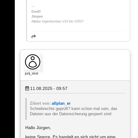
Gruß!
Jürgen
Allplan Ingenieurbau V10 bis V2027
jurij_sket
11.08.2025 - 09:57
Zitiert von:
allplan_er
Schreibrechte geprüft? kann schon mal sein, das
Dateien aus der Datensicherung gesperrt sind
Hallo Jürgen,
keine Sperre. Es handelt es sich nicht um eine