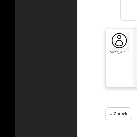
oliver_202…
« Zurück