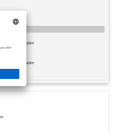
: image/jpeg
mal heruntergeladen
e: 10,97 KiB
: image/jpeg
mal heruntergeladen
e: 33,02 KiB
en