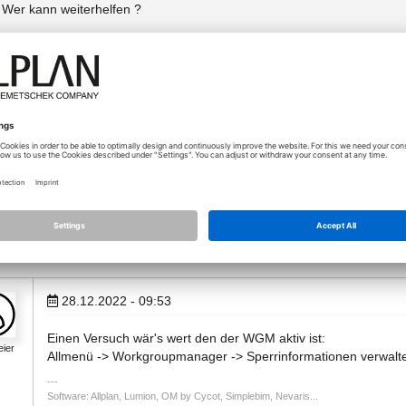
Wer kann weiterhelfen ?
LG Oliver
(Allplan seit 2001)
Anhänge (2)
Typ
25-
001 Schreibrecht .jpg
Größ
Typ
36-
002 Schreibrecht .jpg
Größ
28.12.2022 - 09:53
Einen Versuch wär's wert den der WGM aktiv ist:
eier
Allmenü -> Workgroupmanager -> Sperrinformationen verwalt
Software: Allplan, Lumion, OM by Cycot, Simplebim, Nevaris...