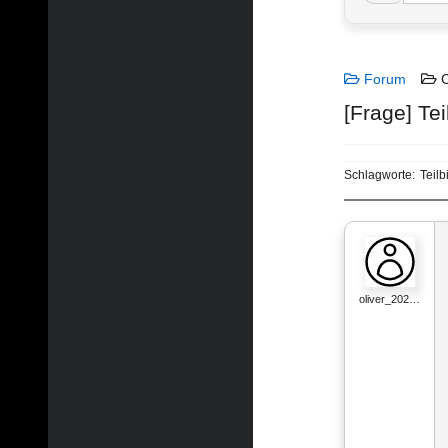
Forum
C
[Frage] Tei
Schlagworte:
Teilb
oliver_202…