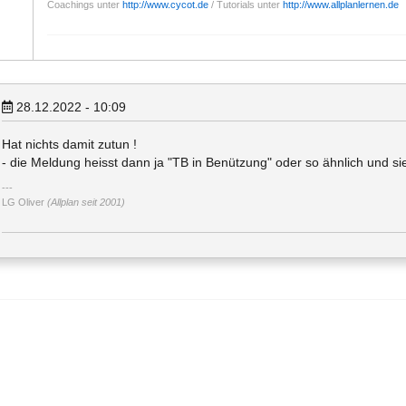
Coachings unter
http://www.cycot.de
/ Tutorials unter
http://www.allplanlernen.de
28.12.2022 - 10:09
Hat nichts damit zutun !
- die Meldung heisst dann ja "TB in Benützung" oder so ähnlich und si
LG Oliver
(Allplan seit 2001)