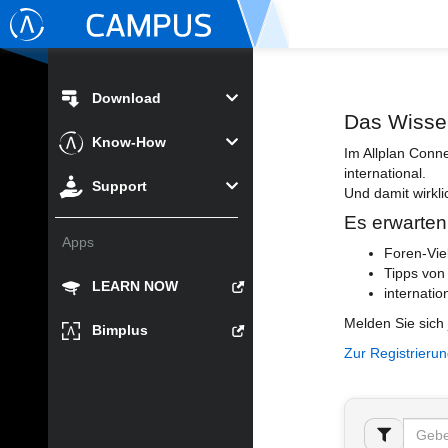
Download
Das Wisse
Know-How
Im Allplan Conn
international.
Support
Und damit wirkli
Es erwarten
Apps
Foren-Vie
Tipps von
LEARN NOW
internatio
Melden Sie sich 
Bimplus
Zur Registrieru