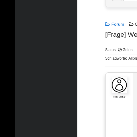
Forum
C
[Frage] We
Status:
Gelöst
Schlagworte:
Allpl
martinsy