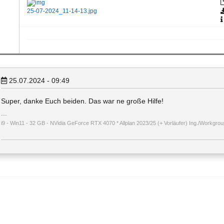
25-07-2024_11-14-13.jpg
25.07.2024 - 09:49
Super, danke Euch beiden. Das war ne große Hilfe!
i9 - Win11 - 32 GB - NVidia GeForce RTX 4070 * Allplan 2023/25 (+ Vorläufer) Ing./Workgroup 