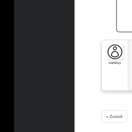
martinsy
« Zurück