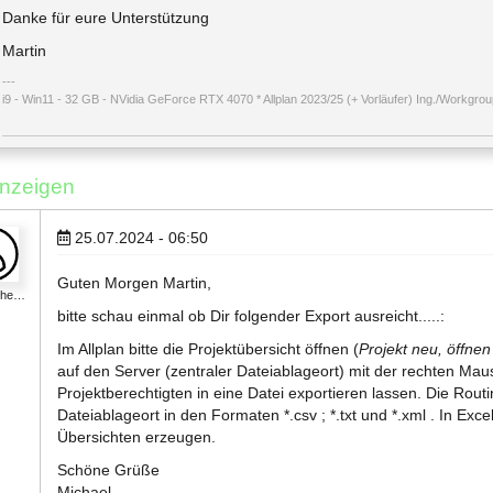
Danke für eure Unterstützung
Martin
i9 - Win11 - 32 GB - NVidia GeForce RTX 4070 * Allplan 2023/25 (+ Vorläufer) Ing./Workgroup 
nzeigen
25.07.2024 - 06:50
Guten Morgen Martin,
lthe…
bitte schau einmal ob Dir folgender Export ausreicht.....:
Im Allplan bitte die Projektübersicht öffnen (
Projekt neu, öffnen
auf den Server (zentraler Dateiablageort) mit der rechten Ma
Projektberechtigten in eine Datei exportieren lassen. Die Rou
Dateiablageort in den Formaten *.csv ; *.txt und *.xml . In Ex
Übersichten erzeugen.
Schöne Grüße
Michael