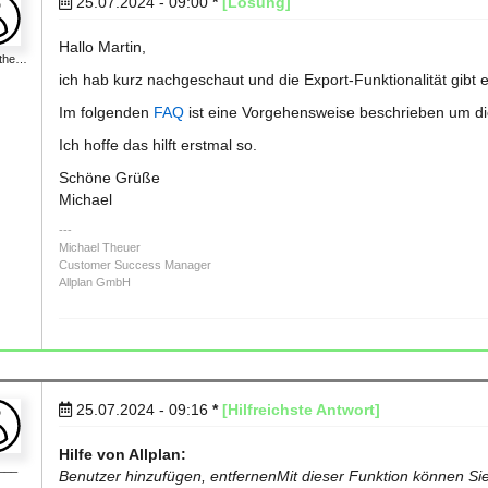
25.07.2024 - 09:00
*
[Lösung]
Hallo Martin,
lthe…
ich hab kurz nachgeschaut und die Export-Funktionalität gibt e
Im folgenden
FAQ
ist eine Vorgehensweise beschrieben um d
Ich hoffe das hilft erstmal so.
Schöne Grüße
Michael
Michael Theuer
Customer Success Manager
Allplan GmbH
25.07.2024 - 09:16
*
[Hilfreichste Antwort]
Hilfe von Allplan:
___
Benutzer hinzufügen, entfernenMit dieser Funktion können S