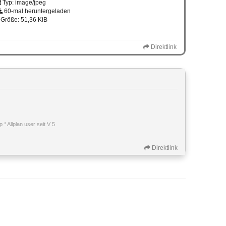
Typ: image/jpeg
60-mal heruntergeladen
Größe: 51,36 KiB
Direktlink
* Allplan user seit V 5
Direktlink