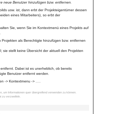
e neue Benutzer hinzufügen bzw. entfernen.
bilds usw. ist, dann erbt der Projekteigentümer dessen
eiden eines Mitarbeiters), so erbt der
halten Sie, wenn Sie im Kontextmenü eines Projekts auf
.
en Projekten als Berechtigte hinzufügen bzw. entfernen
 sie stellt keine Übersicht der aktuell den Projekten
tfernt. Dabei ist es unerheblich, ob bereits
ügte Benutzer entfernt werden.
en -> Kontextmenu -> .....
nnen, um Informationen quer übergreifend verwenden zu können.
t zu verzweifeln.