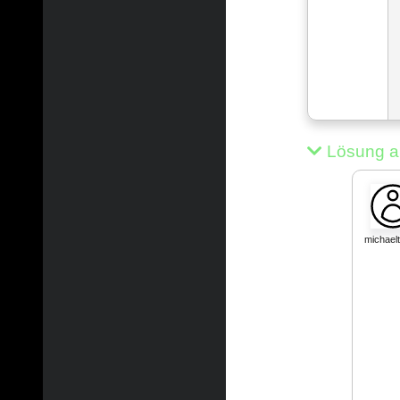
Lösung a
michae