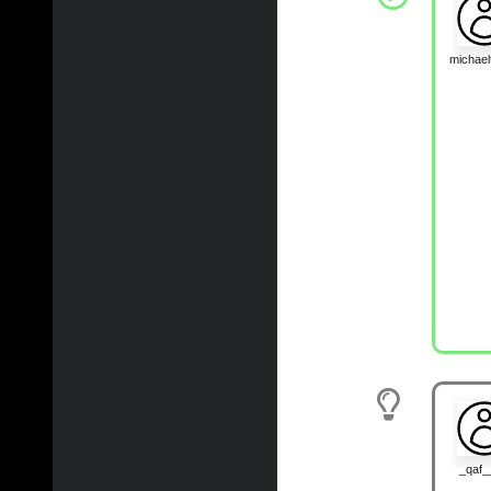
michae
_qaf_