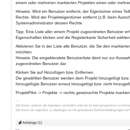
einem oder mehreren markierten Projekten einen oder mehrer
Hinweis: Wird ein Benutzer entfernt, der Eigentümer eines Teil
Rechte. Wird der Projekteigentümer entfernt (z.B. beim Aussch
Systemadministrator dessen Rechte.
Tipp: Eine Liste aller einem Projekt zugeordneten Benutzer er
Eigenschaften klicken und die Registerkarte Sicherheit wählen
Aktivieren Sie in der Liste alle Benutzer, die Sie den markiert
möchten.
Hinweis: Die eingeblendete Benutzerliste dient nur zur Auswahl;
zugeordneten Benutzer dar.
Klicken Sie auf Hinzufügen bzw. Entfernen.
Die gewählten Benutzer werden dem Projekt hinzugefügt bzw. en
hinzugefügte Benutzer erneut hinzugefügt bzw. nicht hinzugef
ProjektPilot -> Projekte -> rechts gewünschte Projekte markier
Die Kunst, welcher ein Ingenieur vermutlich erlernte ist weit genug lesen zu kö
Die Kunst als Ingenieur zu überlegen ist mit geänderten Rahmenbedingungen nich
Anhänge (1)