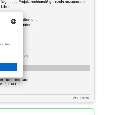
rätig; jedes Projekt rechtemäßig einzeln anzupassen
Klicks...
ngen zu verschaffen und
auf einmal zu ändern.
* Allplan user seit V 5
: image/png
mal heruntergeladen
e: 7,60 KiB
Direktlink