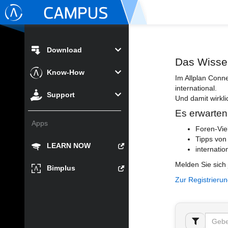
Download
Das Wisse
Know-How
Im Allplan Conn
international.
Support
Und damit wirkli
Es erwarten
Apps
Foren-Vie
Tipps von
LEARN NOW
internatio
Melden Sie sich 
Bimplus
Zur Registrieru