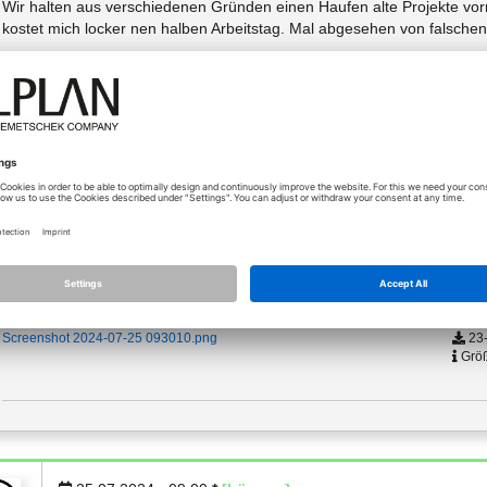
Wir halten aus verschiedenen Gründen einen Haufen alte Projekte vor
kostet mich locker nen halben Arbeitstag. Mal abgesehen von falschen 
Ich brauche bitte
1. Die Möglichkeit mir eine entsprechende Übersicht über Berechtigu
2. Die Berechtigungen für einen einzelnen User für mehrere Projekte 
Idealerweise nach dem Muster des Attribut-Ex- und Imports ;)
Freundliche Grüße,
Martin
i9 - Win11 - 32 GB - NVidia GeForce RTX 4070 * Allplan 2023/25 (+ Vorläufer) Ing./Workgroup 
Anhänge (1)
Typ
23-
Screenshot 2024-07-25 093010.png
Größ